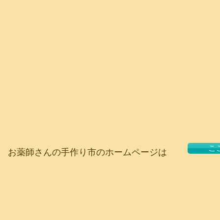
こ
お薬師さんの手作り市のホームページは